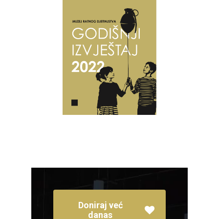
Doniraj već
danas