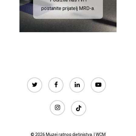
postanite prijatelj MRD-a.
twitter
facebook
linkedin
youtube
instagram
tiktok
© 2026 Muzej ratnog djetinjstva. |
WCM