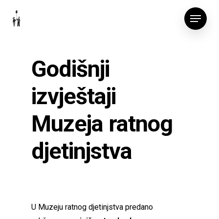
Skip
Menu
to
main
content
Godišnji
izvještaji
Muzeja ratnog
djetinjstva
U Muzeju ratnog djetinjstva predano