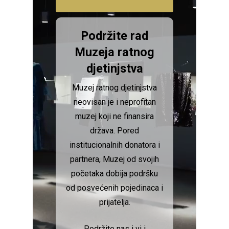
Podržite rad
Muzeja ratnog
djetinjstva
Muzej ratnog djetinjstva
neovisan je i neprofitan
muzej koji ne finansira
država.
Pored
institucionalnih donatora i
partnera, Muzej od svojih
početaka dobija podršku
od posvećenih pojedinaca i
prijatelja.
Podržite nas i vi i