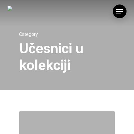
Skip
Menu
to
main
content
Category
Učesnici u
kolekciji